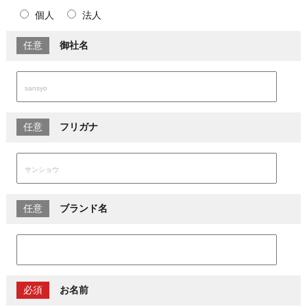
個人
法人
任意
御社名
任意
フリガナ
任意
ブランド名
必須
お名前